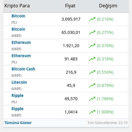
Kripto Para
Fiyat
Değişim
Bitcoin
3.095.917
(0.216%)
(TL)
Bitcoin
65.030,01
(0.275%)
(USDT)
Ethereum
1.921,20
(0.376%)
(USDT)
Ethereum
91.483
(0.318%)
(TL)
Bitcoin Cash
216,9
(0.556%)
(USDT)
Litecoin
45,9
(0.879%)
(USDT)
Ripple
49,570
(1.786%)
(TL)
Ripple
1,0414
(1.908%)
(USDT)
Tümünü Göster
Son Güncellenme: 22:10