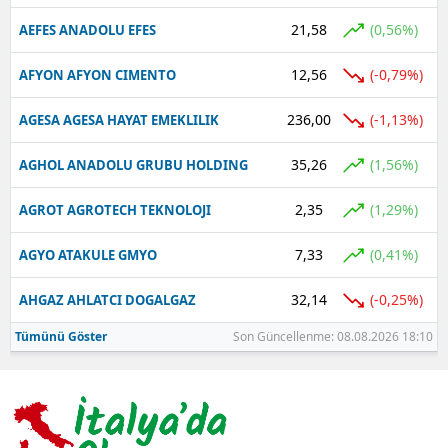
21,58
(0,56%)
AEFES ANADOLU EFES
12,56
(-0,79%)
AFYON AFYON CIMENTO
236,00
(-1,13%)
AGESA AGESA HAYAT EMEKLILIK
35,26
(1,56%)
AGHOL ANADOLU GRUBU HOLDING
2,35
(1,29%)
AGROT AGROTECH TEKNOLOJI
7,33
(0,41%)
AGYO ATAKULE GMYO
32,14
(-0,25%)
AHGAZ AHLATCI DOGALGAZ
Tümünü Göster
Son Güncellenme: 08.08.2026 18:10