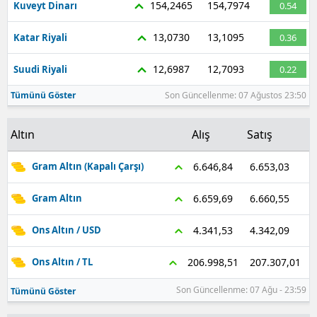
154,2465
154,7974
Kuveyt Dinarı
0.54
13,0730
13,1095
Katar Riyali
0.36
12,6987
12,7093
Suudi Riyali
0.22
Tümünü Göster
Son Güncellenme: 07 Ağustos 23:50
Altın
Alış
Satış
6.653,03
6.646,84
Gram Altın (Kapalı Çarşı)
6.660,55
6.659,69
Gram Altın
4.342,09
4.341,53
Ons Altın / USD
207.307,01
206.998,51
Ons Altın / TL
Son Güncellenme: 07 Ağu - 23:59
Tümünü Göster