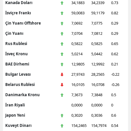
Kanada Doları
34,1883
34,2339
0.73
İsviçre Frankı
59,0083
59,1179
0.82
Çin Yuanı Offshore
7,0692
7,0775
0.29
Çin Yuanı
7,0704
7,0812
0.29
Rus Rublesi
0,5822
0,5825
0.65
İsveç Kronu
5,0214
5,0442
0.62
BAE Dirhemi
12,9805
12,9992
0.21
Bulgar Levası
27,9743
28,2565
-0.22
Belarus Rublesi
16,0105
16,0708
-0.26
Danimarka Kronu
7,3673
7,3848
0.5
İran Riyali
0,0000
0,0000
0
Japon Yeni
0,3020
0,3036
0.6
Kuveyt Dinarı
154,2465
154,7974
0.54