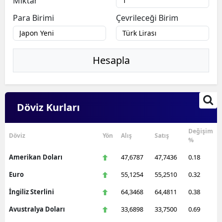
Miktar
Para Birimi
Çevrileceği Birim
Hesapla
Döviz Kurları
Değişim
Döviz
Yön
Alış
Satış
%
Amerikan Doları
47,6787
47,7436
0.18
Euro
55,1254
55,2510
0.32
İngiliz Sterlini
64,3468
64,4811
0.38
Avustralya Doları
33,6898
33,7500
0.69