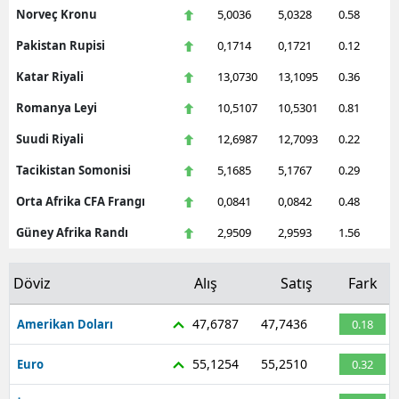
Norveç Kronu
5,0036
5,0328
0.58
Pakistan Rupisi
0,1714
0,1721
0.12
Katar Riyali
13,0730
13,1095
0.36
Romanya Leyi
10,5107
10,5301
0.81
Suudi Riyali
12,6987
12,7093
0.22
Tacikistan Somonisi
5,1685
5,1767
0.29
Orta Afrika CFA Frangı
0,0841
0,0842
0.48
Güney Afrika Randı
2,9509
2,9593
1.56
Döviz
Alış
Satış
Fark
47,6787
47,7436
Amerikan Doları
0.18
55,1254
55,2510
Euro
0.32