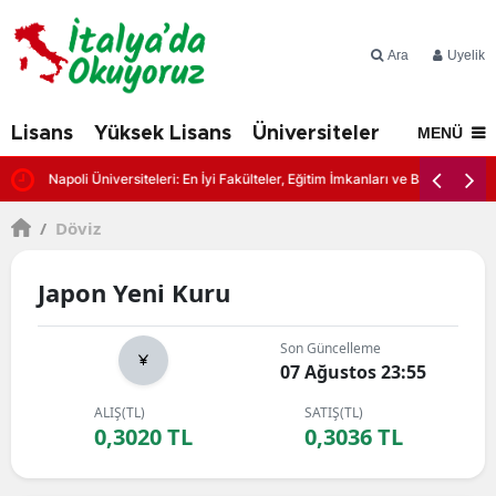
Ara
Üyelik
Lisans
Yüksek Lisans
Üniversiteler
İtalya'd
MENÜ
Napoli Üniversiteleri: En İyi Fakülteler, Eğitim İmkanları ve Başvuru Şartl
/
Döviz
Japon Yeni Kuru
Son Güncelleme
07 Ağustos 23:55
ALIŞ(TL)
SATIŞ(TL)
0,3020 TL
0,3036 TL