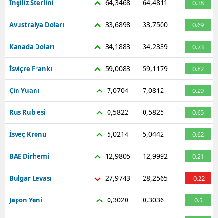
64,3468
64,4811
İngiliz Sterlini
0.38
33,6898
33,7500
Avustralya Doları
0.69
34,1883
34,2339
Kanada Doları
0.73
59,0083
59,1179
İsviçre Frankı
0.82
7,0704
7,0812
Çin Yuanı
0.29
0,5822
0,5825
Rus Rublesi
0.65
5,0214
5,0442
İsveç Kronu
0.62
12,9805
12,9992
BAE Dirhemi
0.21
27,9743
28,2565
Bulgar Levası
-0.22
0,3020
0,3036
Japon Yeni
0.6